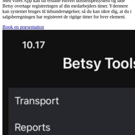
Med vores App kan du erstatte ethvert tidsstempelsystem og lade
Betsy overtage registreringen af din medarbejders timer. Ydermere
kan systemet bruges til tidsundersøgelser, så du kan sikre dig, at du i
salgsberegningen har registreret de rigtige timer for hver element.
Book en præsentation