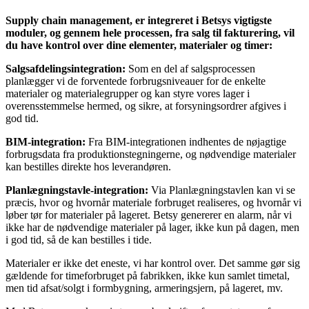
Supply chain management, er integreret i Betsys vigtigste
moduler, og gennem hele processen, fra salg til fakturering, vil
du have kontrol over dine elementer, materialer og timer:
Salgsafdelingsintegration:
Som en del af salgsprocessen
planlægger vi de forventede forbrugsniveauer for de enkelte
materialer og materialegrupper og kan styre vores lager i
overensstemmelse hermed, og sikre, at forsyningsordrer afgives i
god tid.
BIM-integration:
Fra BIM-integrationen indhentes de nøjagtige
forbrugsdata fra produktionstegningerne, og nødvendige materialer
kan bestilles direkte hos leverandøren.
Planlægningstavle-integration:
Via Planlægningstavlen kan vi se
præcis, hvor og hvornår materiale forbruget realiseres, og hvornår vi
løber tør for materialer på lageret. Betsy genererer en alarm, når vi
ikke har de nødvendige materialer på lager, ikke kun på dagen, men
i god tid, så de kan bestilles i tide.
Materialer er ikke det eneste, vi har kontrol over. Det samme gør sig
gældende for timeforbruget på fabrikken, ikke kun samlet timetal,
men tid afsat/solgt i formbygning, armeringsjern, på lageret, mv.