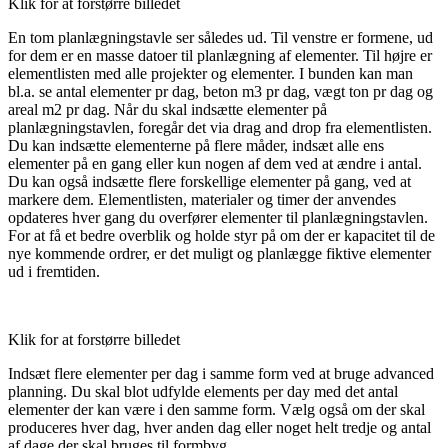
Klik for at forstørre billedet
En tom planlægningstavle ser således ud. Til venstre er formene, ud
for dem er en masse datoer til planlægning af elementer. Til højre er
elementlisten med alle projekter og elementer. I bunden kan man
bl.a. se antal elementer pr dag, beton m3 pr dag, vægt ton pr dag og
areal m2 pr dag. Når du skal indsætte elementer på
planlægningstavlen, foregår det via drag and drop fra elementlisten.
Du kan indsætte elementerne på flere måder, indsæt alle ens
elementer på en gang eller kun nogen af dem ved at ændre i antal.
Du kan også indsætte flere forskellige elementer på gang, ved at
markere dem. Elementlisten, materialer og timer der anvendes
opdateres hver gang du overfører elementer til planlægningstavlen.
For at få et bedre overblik og holde styr på om der er kapacitet til de
nye kommende ordrer, er det muligt og planlægge fiktive elementer
ud i fremtiden.
Klik for at forstørre billedet
Indsæt flere elementer per dag i samme form ved at bruge advanced
planning. Du skal blot udfylde elements per day med det antal
elementer der kan være i den samme form. Vælg også om der skal
produceres hver dag, hver anden dag eller noget helt tredje og antal
af dage der skal bruges til formbyg.