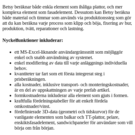
Betsy beräknar både enkla element som ihåliga plattor, och mer
komplexa element som fasadelement. Dessutom kan Betsy beräkna
både material och timmar som används via produktionssteg som gör
att du kan beräkna varje process som klipp och böja, fixering av bur,
produktion, tvätt, reparationer och lastning.
Nyckelfunktioner inkluderar:
ett MS-Excel-liknande användargränssnitt som möjliggör
enkel och snabb användning av systemet.
enkel modifiering av data till varje anläggnings individuella
behov.
kvantiteter tar fart som ett första integrerat steg i
prisberäkningen.
alla kostnader, inklusive transport- och monteringskostnader,
är en del av uppskattningen av varje prefab artikel.
formkostnaderna inkluderar alla element som gjuts i formen.
kraftfulla fördelningstabeller för att enkelt fördela
omkostnader/vinst.
fördefinierade 3D-data (geometri och tidskurvor) för de
vanligaste elementen som balkar och TT-plattor, pelare,
enskiktsfasadelement, sandwichpaneler för användare som vill
börja om från början.