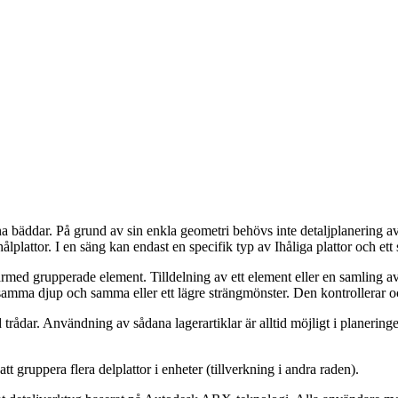
plana bäddar. På grund av sin enkla geometri behövs inte detaljplanerin
lplattor. I en säng kan endast en specifik typ av Ihåliga plattor och et
rmed grupperade element. Tilldelning av ett element eller en samling av e
ar samma djup och samma eller ett lägre strängmönster. Den kontrollerar
trådar. Användning av sådana lagerartiklar är alltid möjligt i planering
 gruppera flera delplattor i enheter (tillverkning i andra raden).