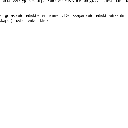
nvänt detaljverktyg baserat på Autodesk ARX-teknologi. Alla användar
öras automatiskt eller manuellt. Den skapar automatiskt butiksritninga
kaper) med ett enkelt klick.