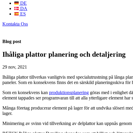
DE
DA
ES
Kontakta Oss
Blog post
Ihåliga plattor planering och detaljering
29 nov, 2021
Ihåliga plattor tillverkas vanligtvis med specialutrustning på långa 
paneler. Som en konsekvens finns det en särskild planeringsskiva för hå
Som en konsekvens kan
produktionsplanering
göras med i enlighet dä
element tappades ser programvaran till att alla ytterligare element h
Många företag producerar element på lager för att undvika slöseri med 
lager.
Minimering av svinn vid tillverkning av delplattor kan uppnås genom att