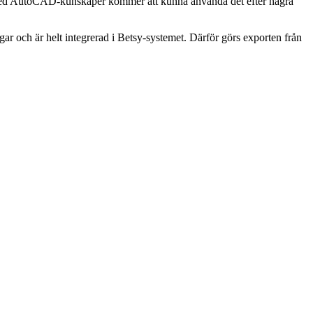
e med AutoCAD-kunskaper kommer att kunna använda det efter några
r och är helt integrerad i Betsy-systemet. Därför görs exporten från