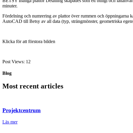
BETSY Ihåliga plattor Detailing skapades som ett billigt och lätta
minuter.
Fördelning och numrering av plattor över rummen och öppningarna kan g
AutoCAD till Betsy av all data (typ, strängmönster, geometriska egens
Klicka för att förstora bilden
Post Views:
12
Blog
Most recent articles
Projektcentrum
Läs mer