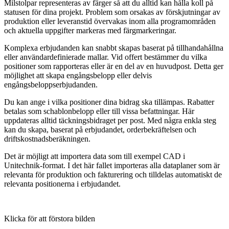
Milstolpar representeras av färger så att du alltid kan hålla koll på
statusen för dina projekt. Problem som orsakas av förskjutningar av
produktion eller leveranstid övervakas inom alla programområden
och aktuella uppgifter markeras med färgmarkeringar.
Komplexa erbjudanden kan snabbt skapas baserat på tillhandahållna
eller användardefinierade mallar. Vid offert bestämmer du vilka
positioner som rapporteras eller är en del av en huvudpost. Detta ger
möjlighet att skapa engångsbelopp eller delvis
engångsbeloppserbjudanden.
Du kan ange i vilka positioner dina bidrag ska tillämpas. Rabatter
betalas som schablonbelopp eller till vissa befattningar. Här
uppdateras alltid täckningsbidraget per post. Med några enkla steg
kan du skapa, baserat på erbjudandet, orderbekräftelsen och
driftskostnadsberäkningen.
Det är möjligt att importera data som till exempel CAD i
Unitechnik-format. I det här fallet importeras alla dataplaner som är
relevanta för produktion och fakturering och tilldelas automatiskt de
relevanta positionerna i erbjudandet.
Klicka för att förstora bilden