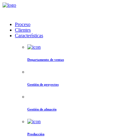
Proceso
Clientes
Características
Departamento de ventas
Gestión de proyectos
Gestión de almacén
Producción